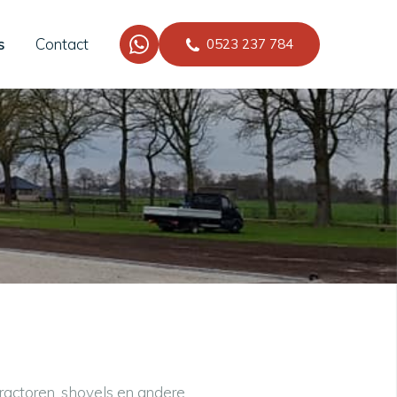
s
Contact
0523 237 784
actoren, shovels en andere