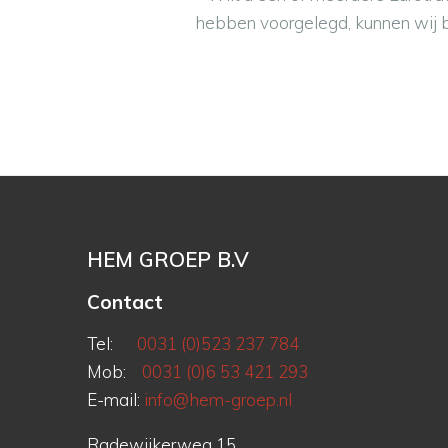
hebben voorgelegd, kunnen wij b
HEM GROEP B.V
Contact
Tel:
0031 (0)523 237 784
Mob:
0031 (0)6 53 421 293
E-mail:
info@hem-groep.nl
Radewijkerweg 15