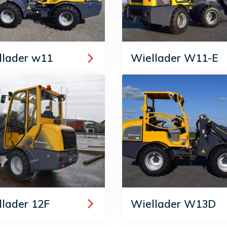
llader w11
Wiellader W11-E
llader 12F
Wiellader W13D