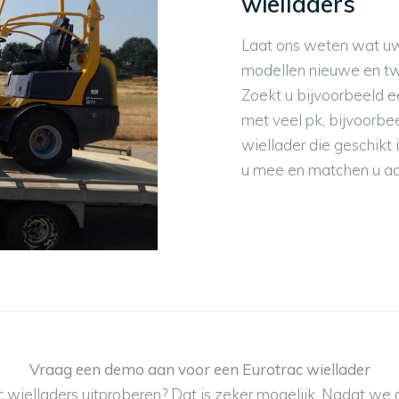
wielladers
Laat ons weten wat uw
modellen nieuwe en tw
Zoekt u bijvoorbeeld ee
met veel pk, bijvoorbe
wiellader die geschikt
u mee en matchen u aan
Vraag een demo aan voor een Eurotrac wiellader
c wielladers uitproberen? Dat is zeker mogelijk. Nadat we 