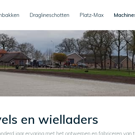
nbakken
Draglineschotten
Platz-Max
Machine
els en wielladers
erd jaar ervaring met het ontwerpen en fabriceren van tr