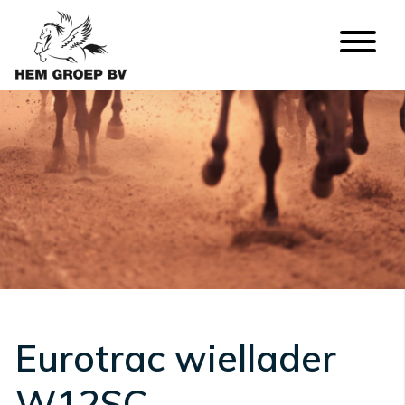
Eurotrac wiellader
W12SC