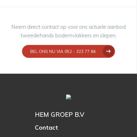
Neem direct contact op voor ons actuele aanbod
tweedehands bodemvlakkers en slepen.
BEL ONS NU VIA 052 - 323 77 84.
HEM GROEP B.V
Contact