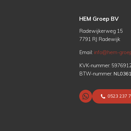
HEM Groep BV
Radewijkerweg 15
7791 RJ Radewijk
Email:
info@hem-groep
KVK-nummer: 597691
BTW-nummer:
NL036
0523 237 