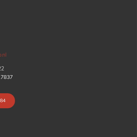
.nl
22
17837
784