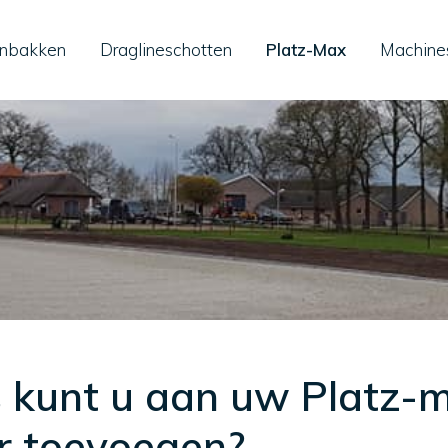
nbakken
Draglineschotten
Platz-Max
Machine
s kunt u aan uw Platz-
r toevoegen?