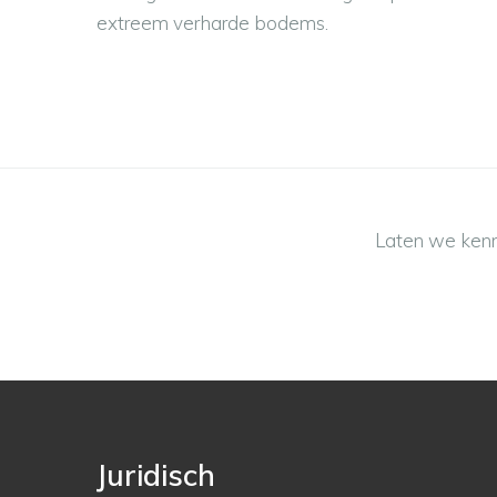
extreem verharde bodems.
Laten we kenn
Juridisch