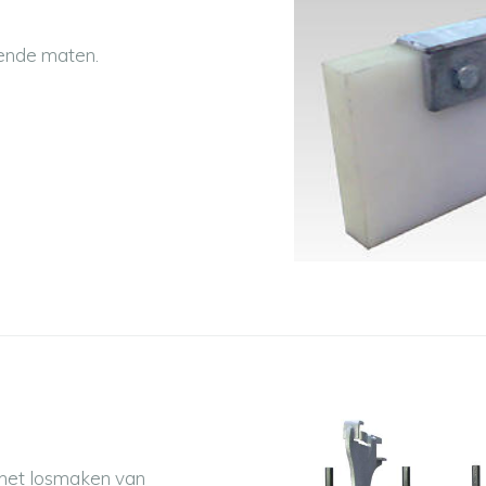
lende maten.
 het losmaken van