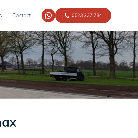
s
Contact
0523 237 784
max