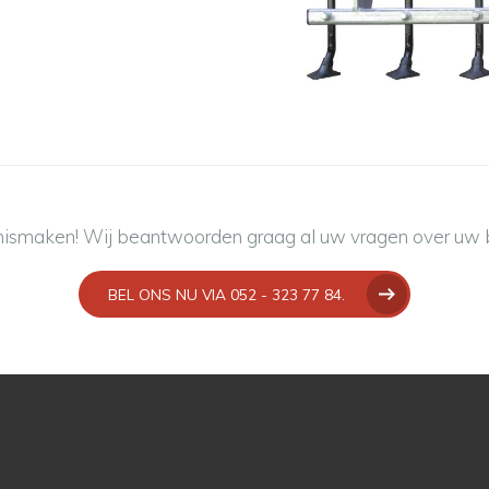
ismaken! Wij beantwoorden graag al uw vragen over uw
BEL ONS NU VIA 052 - 323 77 84.