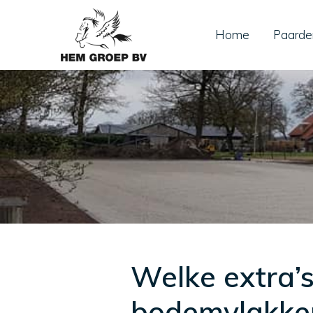
Home
Paarde
Welke extra’
bodemvlakke