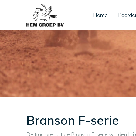
Home
Paarde
Branson F-serie
De tractoren uit de Branson F-serie worden bij o