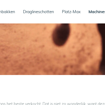
nbakken
Draglineschotten
Platz-Max
Machine
ns het beste verkocht. Dat is niet zo wonderlijk, want deze 