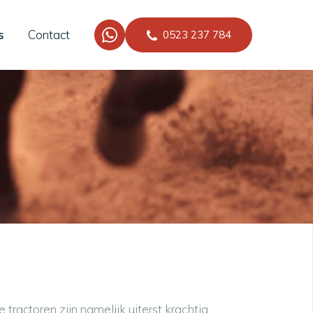
s
Contact
0523 237 784
tractoren zijn namelijk uiterst krachtig,