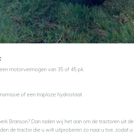
:
t een motorvermogen van 35 of 45 pk
smissie of een traploze hydrostaat
rk Branson? Dan raden wij het aan om de tractoren uit de 
ijden de tractor die u wilt uitproberen zo naar u toe, zodat u