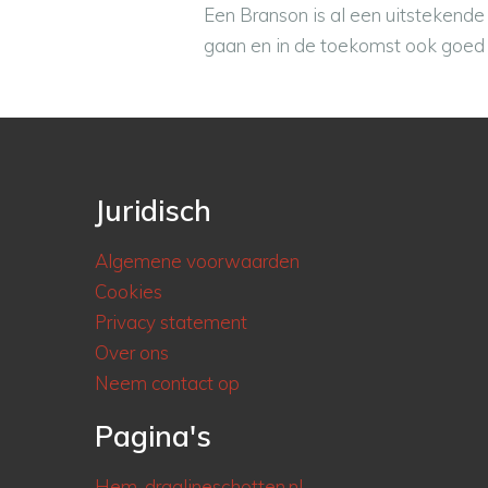
Een Branson is al een uitstekende 
gaan en in de toekomst ook goed 
Juridisch
Algemene voorwaarden
Cookies
Privacy statement
Over ons
Neem contact op
Pagina's
Hem-draglineschotten.nl