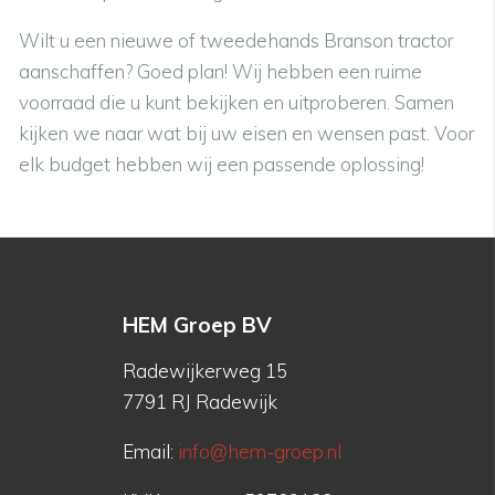
Wilt u een nieuwe of tweedehands Branson tractor
aanschaffen? Goed plan! Wij hebben een ruime
voorraad die u kunt bekijken en uitproberen. Samen
kijken we naar wat bij uw eisen en wensen past. Voor
elk budget hebben wij een passende oplossing!
HEM Groep BV
Radewijkerweg 15
7791 RJ Radewijk
Email:
info@hem-groep.nl